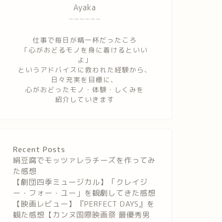
Ayaka
ーーーーーー
仕事で毎日が精一杯だったころ
「心がおどるモノを身に着けるといい
よ」
というアドバイスに救われた経験から、
日々充実を目標に、
心がおどったモノ・体験・しくみを
紹介していきます
Recent Posts
絹豆腐でモッツァレラチーズを作ってみ
た感想
【劇団四季ミュージカル】「クレイジ
ー・フォー・ユー」を観劇してきた感想
【映画レビュー】『PERFECT DAYS』を
観た感想【カンヌ国際映画祭 最優秀男