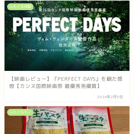
心おどる体験
【映画レビュー】『PERFECT DAYS』を観た感
想【カンヌ国際映画祭 最優秀男優賞】
2024年2月5日
心おどるモノ