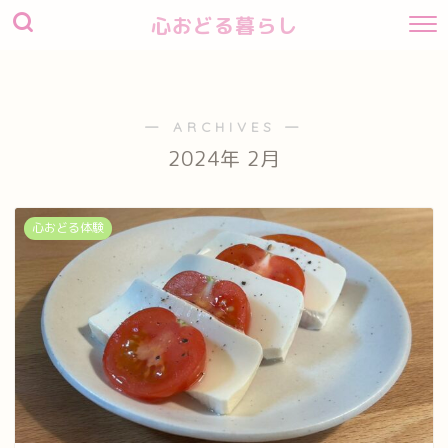
心おどる暮らし
― ARCHIVES ―
2024年 2月
心おどる体験