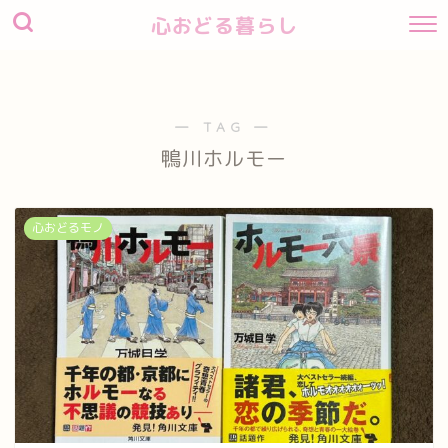
心おどる暮らし
― TAG ―
鴨川ホルモー
心おどるモノ