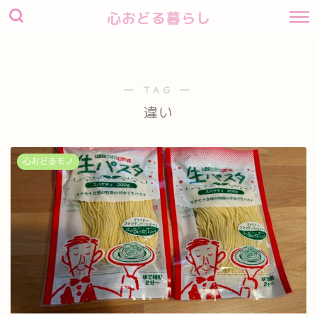
心おどる暮らし
― TAG ―
違い
心おどるモノ