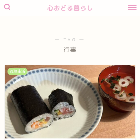
心おどる暮らし
― TAG ―
行事
妊娠生活