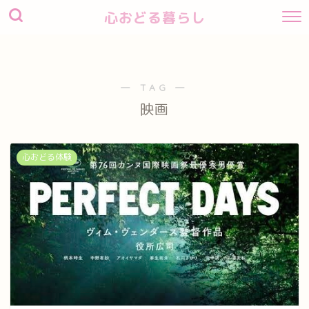
心おどる暮らし
― TAG ―
映画
心おどる体験