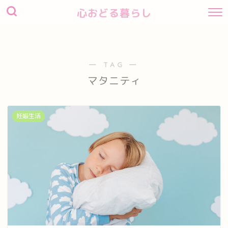
心おどる暮らし
― TAG ―
マタニティ
妊娠生活