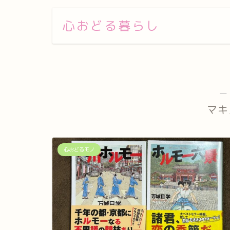
心おどる暮らし
―
マキ
心おどるモノ