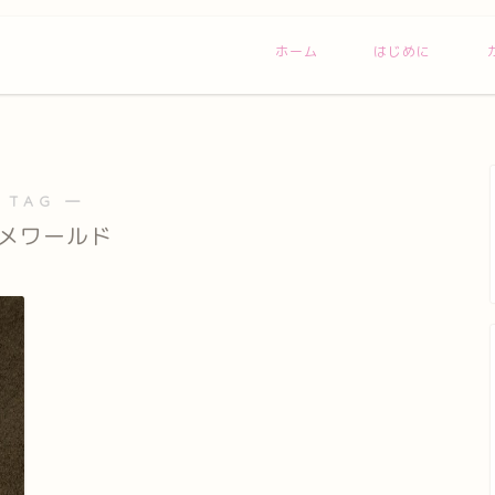
ホーム
はじめに
 TAG ―
メワールド