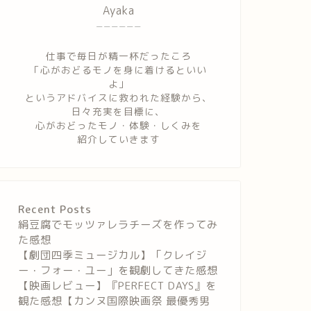
Ayaka
ーーーーーー
仕事で毎日が精一杯だったころ
「心がおどるモノを身に着けるといい
よ」
というアドバイスに救われた経験から、
日々充実を目標に、
心がおどったモノ・体験・しくみを
紹介していきます
Recent Posts
絹豆腐でモッツァレラチーズを作ってみ
た感想
【劇団四季ミュージカル】「クレイジ
ー・フォー・ユー」を観劇してきた感想
【映画レビュー】『PERFECT DAYS』を
観た感想【カンヌ国際映画祭 最優秀男