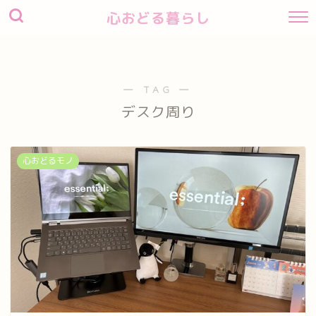
心おどる暮らし
― TAG ―
デスク周り
心おどるモノ